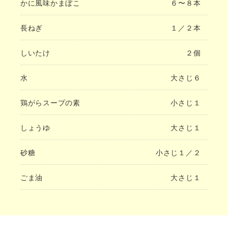
かに風味かまぼこ
６〜８本
長ねぎ
１／２本
しいたけ
２個
水
大さじ６
鶏がらスープの素
小さじ１
しょうゆ
大さじ１
砂糖
小さじ１／２
ごま油
大さじ１