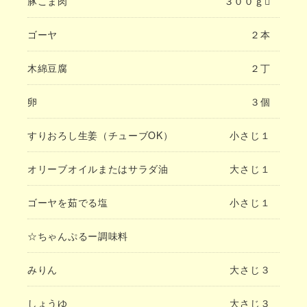
豚こま肉
３００ｇ
ゴーヤ
２本
木綿豆腐
２丁
卵
３個
すりおろし生姜（チューブOK）
小さじ１
オリーブオイルまたはサラダ油
大さじ１
ゴーヤを茹でる塩
小さじ１
☆ちゃんぷるー調味料
みりん
大さじ３
しょうゆ
大さじ３