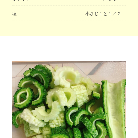
塩
小さじ１と１／２