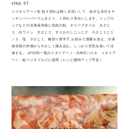
step. 07
☆イタリアーノ鮭 鮭４切れは軽く水洗いして、余分な水分をキ
ッチンペーパーでふきとり、１切れ３等分にします。ジップロ
ックなどの冷凍保存袋に先程の鮭、オリーブオイル 大さじ
２、白ワイン 大さじ２、すりおろしニンニク 小さじ１と１
／２、塩 小さじ１、輪切り唐辛子 お好みで適量を加え、冷凍
保存袋の外側からやさしく揉み込む。しっかり空気を抜いて冷
凍する。 ※FOOD一覧のイタリアーノ・SAKEパスタ、イタリア
ーノ・鮭ベジタブルズに使用（レシピ随時アップ予定）