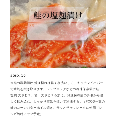
step. 10
☆鮭の塩麹漬け 鮭４切れは軽く水洗いして、キッチンペーパー
で水気を拭き取ります。ジップロックなどの冷凍保存袋に鮭、
塩麹 大さじ３、酒 大さじ１を加え、冷凍保存袋の外側から優
しく揉み込む。しっかり空気を抜いて冷凍する。 ※FOOD一覧の
鮭のコーンバターホイル焼き、サッとサケフレークに使用（レ
シピ随時アップ予定）