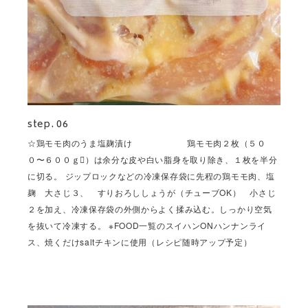
step. 06
☆鶏モモ肉のうま塩麹漬け 鶏モモ肉２枚（５０
０〜６００ｇ）は余分な皮や白い脂身を取り除き、１枚を半分
に切る。 ジップロックなどの冷凍保存袋に先程の鶏モモ肉、塩
麹 大さじ３、 すりおろししょうが（チューブOK） 小さじ
２を加え、冷凍保存袋の外側からよく揉み込む。しっかり空気
を抜いて冷凍する。 ※FOOD一覧のスイハンONハンナンライ
ス、焼くだけsaltチキンに使用（レシピ随時アップ予定）