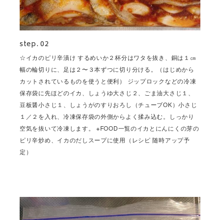
step. 02
☆イカのピリ辛漬け するめいか２杯分はワタを抜き、銅は１㎝
幅の輪切りに、足は２〜３本ずつに切り分ける。（はじめから
カットされているものを使うと便利） ジップロックなどの冷凍
保存袋に先ほどのイカ、しょうゆ大さじ２、ごま油大さじ１、
豆板醤小さじ１、しょうがのすりおろし（チューブOK）小さじ
１／２を入れ、冷凍保存袋の外側からよく揉み込む。しっかり
空気を抜いて冷凍します。 ※FOOD一覧のイカとにんにくの芽の
ピリ辛炒め、イカのだしスープに使用（レシピ 随時アップ予
定）