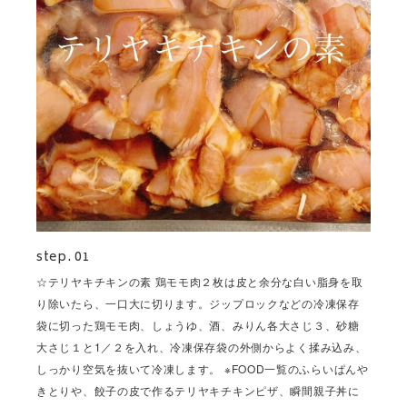
step. 01
☆テリヤキチキンの素 鶏モモ肉２枚は皮と余分な白い脂身を取
り除いたら、一口大に切ります。ジップロックなどの冷凍保存
袋に切った鶏モモ肉、しょうゆ、酒、みりん各大さじ３、砂糖
大さじ１と1／２を入れ、冷凍保存袋の外側からよく揉み込み、
しっかり空気を抜いて冷凍します。 ※FOOD一覧のふらいぱんや
きとりや、餃子の皮で作るテリヤキチキンピザ、瞬間親子丼に