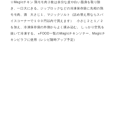
☆Magicチキン 鶏モモ肉２枚は余分な皮や白い脂身を取り除
き、一口大にきる。ジップロックなどの冷凍保存袋に先程の鶏
モモ肉、酒 大さじ１、マジックソルト（詰め替え用ならスパ
イスコーナーで１００円以内で買えます） 小さじ２と１／２
を加え、冷凍保存袋の外側からよく揉み込む。 しっかり空気を
抜いて冷凍する。 ※FOOD一覧のMagicチキンソテー、Magicチ
キンピラフに使用（レシピ随時アップ予定）