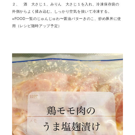
２、 酒 大さじ１、みりん 大さじ１を入れ、冷凍保存袋の
外側からよく揉み込む。しっかり空気を抜いて冷凍する。
※FOOD一覧のじゅんじゅわ〜醤油バターきのこ、炒め豚丼に使
用（レシピ随時アップ予定）