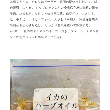
は粗くきざみ、セロリはピーラーで表面の硬い皮を剥いて、斜
め薄切りにする。 ジップロックなどの冷凍保存袋に先程の鶏モ
モ肉、たまねぎ、セロリとセロリの葉、白ワイン 大さじ２、
塩 小さじ１、オリーブオイル 大さじ１を加え、冷凍保存袋の
外側からよく揉み込む。 しっかり空気を抜いて冷凍する。
※FOOD一覧の香草チキンのオーブン焼き、フレッシュチキンサ
ンドに使用（レシピ随時アップ予定）