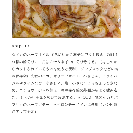
step. 13
☆イカのハーブオイル するめいか２杯分はワタを抜き、銅は１
㎝幅の輪切りに、足は２〜３本ずつに切り分ける。（はじめか
らカットされているものを使うと便利） ジップロックなどの冷
凍保存袋に先程のイカ、オリーブオイル 小さじ４、ドライバ
ジルやタイムなど 小さじ２、塩 小さじ１よりちょっと少な
め、コショウ 少々を加え、冷凍保存袋の外側からよく揉み込
む。 しっかり空気を抜いて冷凍する。 ※FOOD一覧のイカとパ
プリカのハーブソテー、ペペロンチーノイカに使用（レシピ随
時アップ予定）