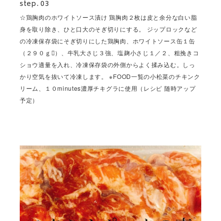
step. 03
☆鶏胸肉のホワイトソース漬け 鶏胸肉２枚は皮と余分な白い脂
身を取り除き、ひと口大のそぎ切りにする。 ジップロックなど
の冷凍保存袋にそぎ切りにした鶏胸肉、ホワイトソース缶１缶
（２９０ｇ）、牛乳大さじ３強、塩麹小さじ１／２、粗挽きコ
ショウ適量を入れ、冷凍保存袋の外側からよく揉み込む。しっ
かり空気を抜いて冷凍します。 ※FOOD一覧の小松菜のチキンク
リーム、１０minutes濃厚チキグラに使用（レシピ 随時アップ
予定）