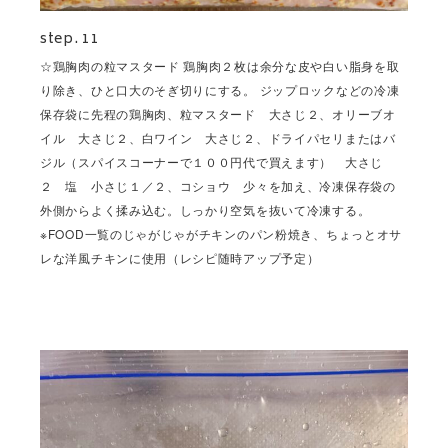
step. 11
☆鶏胸肉の粒マスタード 鶏胸肉２枚は余分な皮や白い脂身を取
り除き、ひと口大のそぎ切りにする。 ジップロックなどの冷凍
保存袋に先程の鶏胸肉、粒マスタード 大さじ２、オリーブオ
イル 大さじ２、白ワイン 大さじ２、ドライパセリまたはバ
ジル（スパイスコーナーで１００円代で買えます） 大さじ
２ 塩 小さじ１／２、コショウ 少々を加え、冷凍保存袋の
外側からよく揉み込む。しっかり空気を抜いて冷凍する。
※FOOD一覧のじゃがじゃがチキンのパン粉焼き、ちょっとオサ
レな洋風チキンに使用（レシピ随時アップ予定）