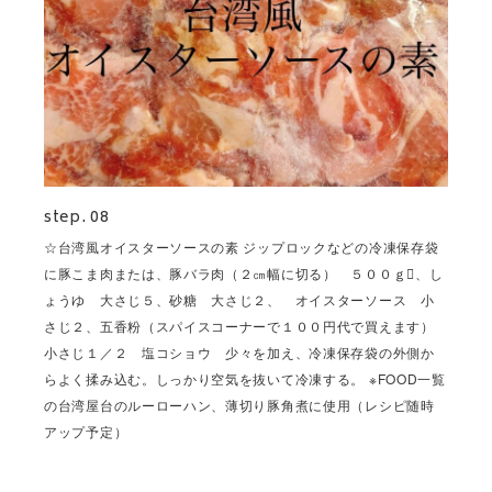
step. 08
☆台湾風オイスターソースの素 ジップロックなどの冷凍保存袋
に豚こま肉または、豚バラ肉（２㎝幅に切る） ５００ｇ、し
ょうゆ 大さじ５、砂糖 大さじ２、 オイスターソース 小
さじ２、五香粉（スパイスコーナーで１００円代で買えます）
小さじ１／２ 塩コショウ 少々を加え、冷凍保存袋の外側か
らよく揉み込む。しっかり空気を抜いて冷凍する。 ※FOOD一覧
の台湾屋台のルーローハン、薄切り豚角煮に使用（レシピ随時
アップ予定）