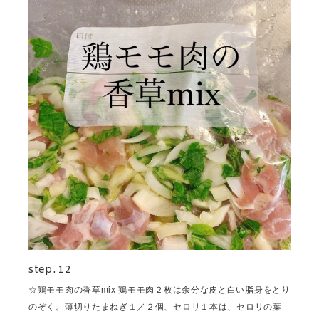
step. 12
☆鶏モモ肉の香草mix 鶏モモ肉２枚は余分な皮と白い脂身をとり
のぞく。薄切りたまねぎ１／２個、セロリ１本は、セロリの葉