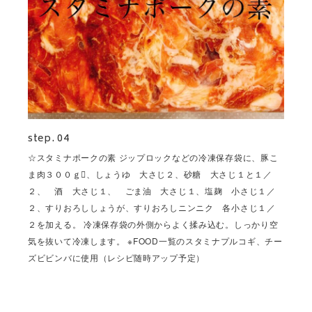
step. 04
☆スタミナポークの素 ジップロックなどの冷凍保存袋に、豚こ
ま肉３００ｇ、しょうゆ 大さじ２、砂糖 大さじ１と１／
２、 酒 大さじ１、 ごま油 大さじ１、塩麹 小さじ１／
２、すりおろししょうが、すりおろしニンニク 各小さじ１／
２を加える。 冷凍保存袋の外側からよく揉み込む。しっかり空
気を抜いて冷凍します。 ※FOOD一覧のスタミナプルコギ、チー
ズビビンバに使用（レシピ随時アップ予定）