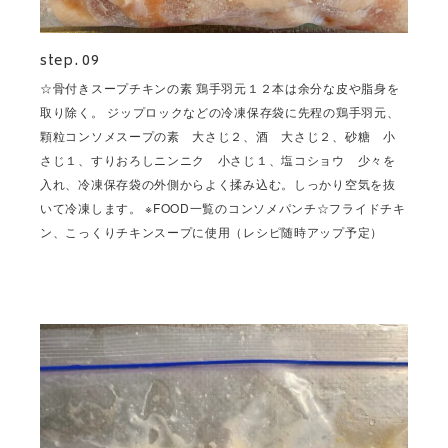
step. 09
☆骨付きスープチキンの素 鶏手羽元１２本は余分な皮や脂身を
取り除く。 ジップロックなどの冷凍保存袋に先程の鶏手羽元、
顆粒コンソメスープの素 大さじ２、酒 大さじ２、砂糖 小
さじ１、すりおろしニンニク 小さじ１、塩コショウ 少々を
入れ、冷凍保存袋の外側からよく揉み込む。しっかり空気を抜
いて冷凍します。 ※FOOD一覧のコンソメパンチ☆フライドチキ
ン、こっくりチキンスープに使用（レシピ随時アップ予定）