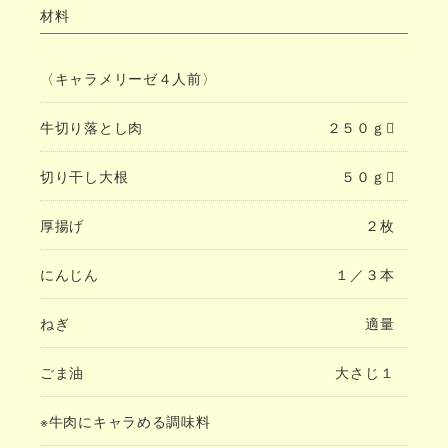
材料
〈キャラメリーゼ４人前〉
牛切り落とし肉
２５０ｇ
切り干し大根
５０ｇ
厚揚げ
２枚
にんじん
１／３本
ねぎ
適量
ごま油
大さじ１
※牛肉にキャラめる調味料