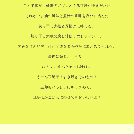
これで焦がし砂糖のガツンとくる甘味が惹きだされ
それがごま油の風味と煮汁の旨味を存分に含んだ
切り干し大根と厚揚げに絡まる。
切り干し大根の戻し汁使うのもポイント。
甘みを含んだ戻し汁が全体をまろやかにまとめてくれる。
最後に葱を、ちらり。
ひとくち食べたそのお味は…
うーん♡絶品！すき焼きそのもの！
生卵もいっしょにキャラめて、
ほかほかごはんにのせてもおいしいよ！