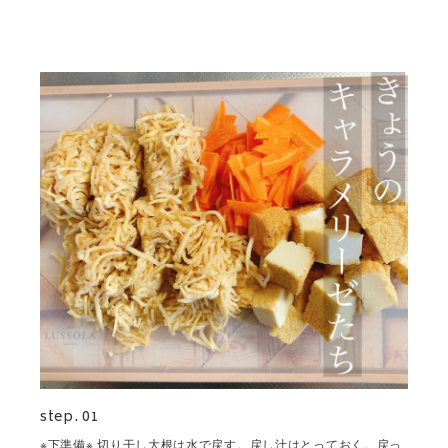
step. 01
※下準備※ 切り干し大根は水で戻す。戻し汁はとっておく。戻っ