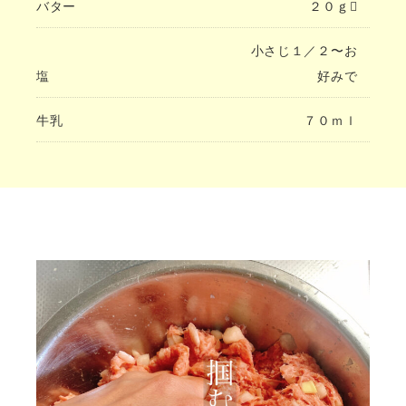
バター
２０ｇ
小さじ１／２〜お
塩
好みで
牛乳
７０ｍｌ