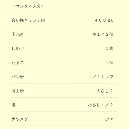
〈サンタ４人分〉
合い挽きミンチ肉
４００ｇ
玉ねぎ
中１／２個
しめじ
１袋
たまご
１個
パン粉
１／２カップ
薄力粉
大さじ２
塩
小さじ１／２
ナツメグ
少々