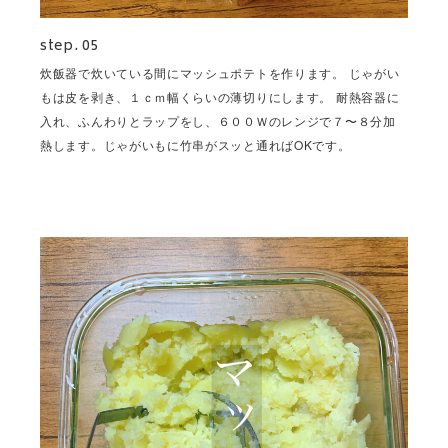
step. 05
炊飯器で炊いている間にマッシュポテトを作ります。 じゃがい
もは皮を剥き、１ｃｍ幅くらいの薄切りにします。 耐熱容器に
入れ、ふんわりとラップをし、６００Ｗのレンジで７〜８分加
熱します。じゃがいもに竹串がスッと通ればOKです。