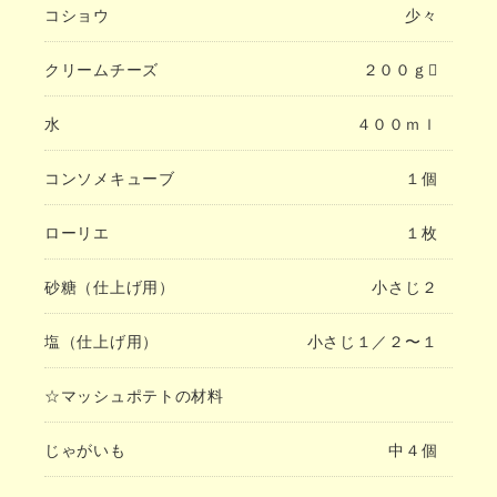
コショウ
少々
クリームチーズ
２００ｇ
水
４００ｍｌ
コンソメキューブ
１個
ローリエ
１枚
砂糖（仕上げ用）
小さじ２
塩（仕上げ用）
小さじ１／２〜１
☆マッシュポテトの材料
じゃがいも
中４個