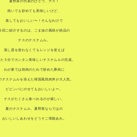
夏野菜の代表のひとつ、ナス！
焼いても炒めても美味しいけど、
蒸してもおいしい〜！そんなわけで
今回ご紹介するのは、ごま油の風味が絶品の
ナスのナスナムル。
蒸し器を使わなくてもレンジを使えば
った５分でカンタン美味しいナスナムルの完成。
わが家では焼肉のたれで炒めた豚肉に
のナスナムルを添えた韓国風焼肉丼が大人気。
ビビンパにのせてもおいしいよ〜。
ナスがたくさん食べれるのが嬉しい。
夏のナスナムル、夏野菜ならではの
おいしいしあわせをどうそご堪能あれ。