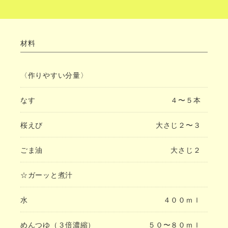
材料
〈作りやすい分量〉
なす
４〜５本
桜えび
大さじ２〜３
ごま油
大さじ２
☆ガーッと煮汁
水
４００ｍｌ
めんつゆ（３倍濃縮）
５０〜８０ｍｌ