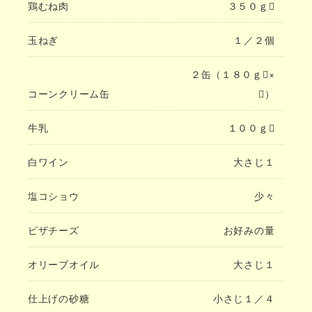
鶏むね肉
３５０ｇ
玉ねぎ
１／２個
２缶（１８０ｇ×
コーンクリーム缶
２）
牛乳
１００ｇ
白ワイン
大さじ１
塩コショウ
少々
ピザチーズ
お好みの量
オリーブオイル
大さじ１
仕上げの砂糖
小さじ１／４