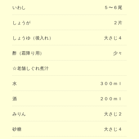
いわし
５〜６尾
しょうが
２片
しょうゆ（後入れ）
大さじ４
酢（霜降り用）
少々
☆老舗しぐれ煮汁
水
３００ｍｌ
酒
２００ｍｌ
みりん
大さじ２
砂糖
大さじ４