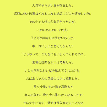
人気和そうざい屋が存在した。
店頭に並ぶ惣菜はどれもこれも絶品でどこか懐かしい味。
その中でも特に印象的だったのが、
このいわしのしぐれ煮。
子どもの頃から苦手ないわしが、
唯一おいしいと思えたからだ。
「どうやって、こんなにおいしくつくれるの？」
素朴な疑問をぶつけてみたら、
いとも簡単にレシピを教えてくれたから、
おばあちゃんの気風のよさに感動した。
酢を少量いれた湯で霜降ると
臭みも取れ、骨も少し柔らかくなることや
甘味で先に煮て、醤油は後入れすることなど