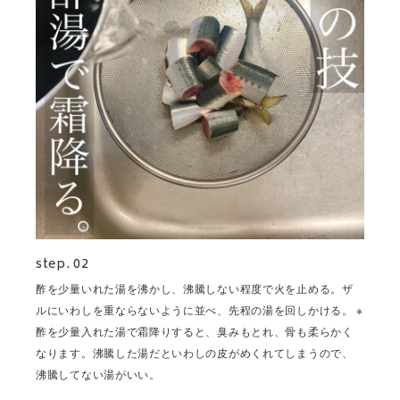
step. 02
酢を少量いれた湯を沸かし、沸騰しない程度で火を止める。ザ
ルにいわしを重ならないように並べ、先程の湯を回しかける。 ※
酢を少量入れた湯で霜降りすると、臭みもとれ、骨も柔らかく
なります。沸騰した湯だといわしの皮がめくれてしまうので、
沸騰してない湯がいい。