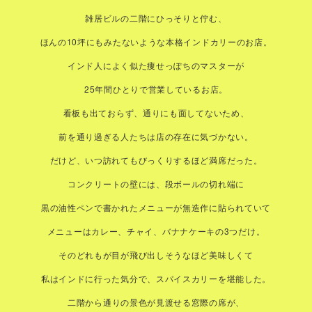
雑居ビルの二階にひっそりと佇む、
ほんの10坪にもみたないような本格インドカリーのお店。
インド人によく似た痩せっぽちのマスターが
25年間ひとりで営業しているお店。
看板も出ておらず、通りにも面してないため、
前を通り過ぎる人たちは店の存在に気づかない。
だけど、いつ訪れてもびっくりするほど満席だった。
コンクリートの壁には、段ボールの切れ端に
黒の油性ペンで書かれたメニューが無造作に貼られていて
メニューはカレー、チャイ、バナナケーキの3つだけ。
そのどれもが目が飛び出しそうなほど美味しくて
私はインドに行った気分で、スパイスカリーを堪能した。
二階から通りの景色が見渡せる窓際の席が、