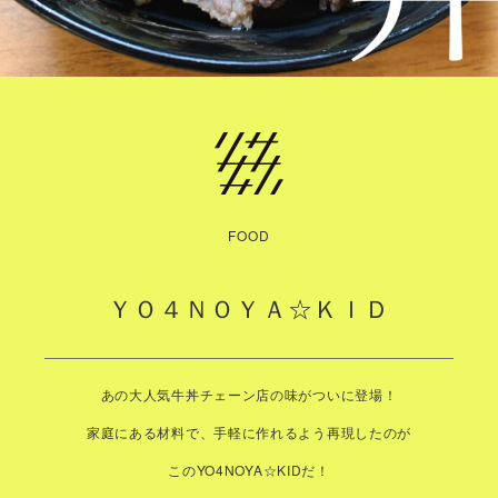
FOOD
ＹＯ４ＮＯＹＡ☆ＫＩＤ
あの大人気牛丼チェーン店の味がついに登場！
家庭にある材料で、手軽に作れるよう再現したのが
このYO4NOYA☆KIDだ！