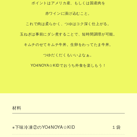
ポイントはアメリカ産、もしくは国産肉を
赤ワインに漬け込むこと。
これで肉は柔らかく、つゆはコク深く仕上がる。
玉ねぎは事前にダシ煮することで、短時間調理が可能。
キムチのせてキムチ牛丼。生卵をわってたま牛丼。
つゆだくだくもいいよなぁ。
YO4NOYA☆KIDでおうち外食を楽しもう！
材料
※下味冷凍②のYO4NOYA☆KID
１袋