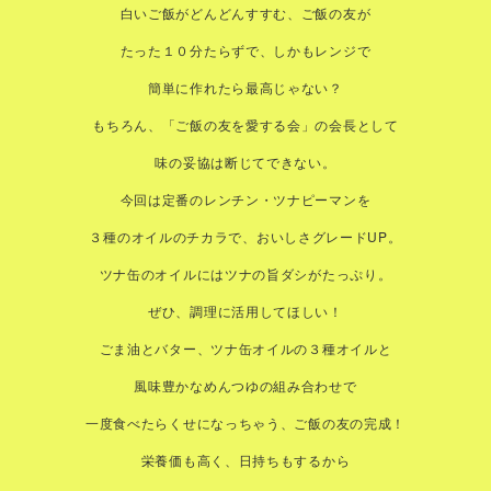
白いご飯がどんどんすすむ、ご飯の友が
たった１０分たらずで、しかもレンジで
簡単に作れたら最高じゃない？
もちろん、「ご飯の友を愛する会」の会長として
味の妥協は断じてできない。
今回は定番のレンチン・ツナピーマンを
３種のオイルのチカラで、おいしさグレードUP。
ツナ缶のオイルにはツナの旨ダシがたっぷり。
ぜひ、調理に活用してほしい！
ごま油とバター、ツナ缶オイルの３種オイルと
風味豊かなめんつゆの組み合わせで
一度食べたらくせになっちゃう、ご飯の友の完成！
栄養価も高く、日持ちもするから