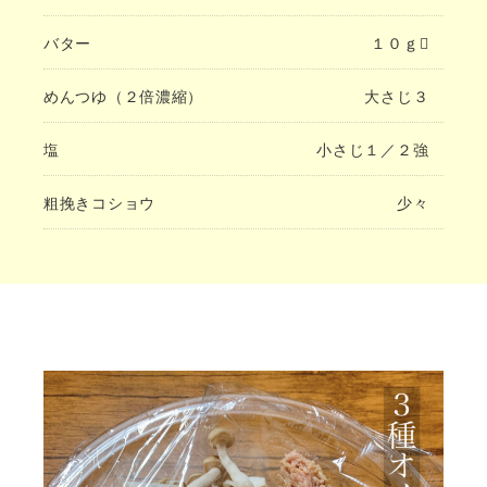
バター
１０ｇ
めんつゆ（２倍濃縮）
大さじ３
塩
小さじ１／２強
粗挽きコショウ
少々