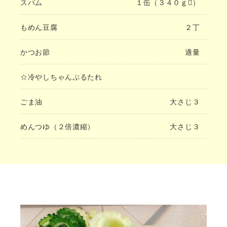
スパム
１缶（３４０ｇ）
もめん豆腐
２丁
かつお節
適量
☆冷やしちゃんぷるたれ
ごま油
大さじ３
めんつゆ（２倍濃縮）
大さじ３