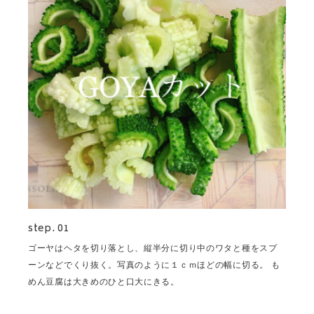
step. 01
ゴーヤはヘタを切り落とし、縦半分に切り中のワタと種をスプ
ーンなどでくり抜く。写真のように１ｃｍほどの幅に切る。 も
めん豆腐は大きめのひと口大にきる。