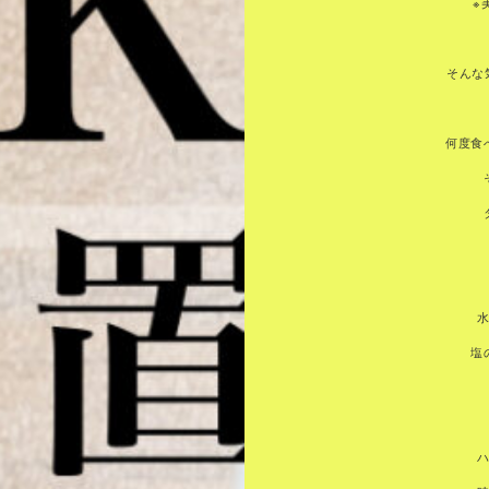
※
そんな気
何度食
塩