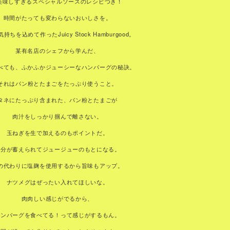
美味しすぎるスペシャルソースのレシピつき！
時間がたっても変わらないおいしさを。
持ちを込めて作ったJuicy Stock Hamburgood。
某有名店のシェフから学んだ、
べても、ふかふかジューシーなハンバーグの秘訣。
それはパン粉とたまごをたっぷり使うこと。
タネにたっぷり含まれた、パン粉とたまごが
肉汁をしっかり掴んで離さない。
玉ねぎを生で加えるのもポイントだ。
水分が蓄えられてジュージューのもとになる。
の代わりに塩麹を使用するから旨味もアップ。
ナツメグはぜったい入れてほしいな。
肉肉しい感じがでるから、
ハンバーグを食べてる！って感じがするもん。