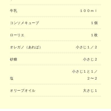
牛乳
１００ｍｌ
コンソメキューブ
１個
ローリエ
１枚
オレガノ（あれば）
小さじ１／２
砂糖
小さじ２
小さじ１と１／
塩
２〜２
オリーブオイル
大さじ１