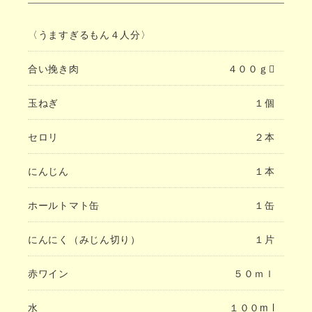
〈うますぎるもん４人分〉
合い挽き肉
４００ｇ
玉ねぎ
１個
セロリ
２本
にんじん
１本
ホールトマト缶
１缶
にんにく（みじん切り）
１片
赤ワイン
５０ｍｌ
水
１００m l