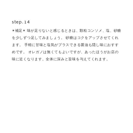
step. 14
✴︎補足✴︎ 味が足りないと感じるときは、顆粒コンソメ、塩、砂糖
を少しずつ足してみましょう。 砂糖はコクをアップさせてくれ
ます。 手軽に甘味と塩気がプラスできる醤油も隠し味におすす
めです。 オレガノは無くてもよいですが、あったほうがお店の
味に近くなります。全体に深みと旨味を与えてくれます。