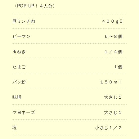
〈POP UP！４人分〉
豚ミンチ肉
４００ｇ
ピーマン
６〜８個
玉ねぎ
１／４個
たまご
１個
パン粉
１５０ｍｌ
味噌
大さじ１
マヨネーズ
大さじ１
塩
小さじ１／２