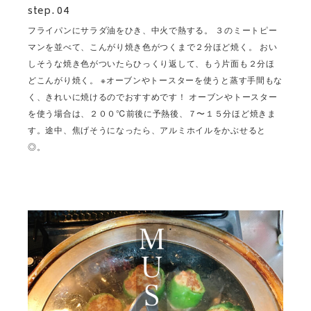
step. 04
フライパンにサラダ油をひき、中火で熱する。 ３のミートピー
マンを並べて、こんがり焼き色がつくまで２分ほど焼く。 おい
しそうな焼き色がついたらひっくり返して、もう片面も２分ほ
どこんがり焼く。 ※オーブンやトースターを使うと蒸す手間もな
く、きれいに焼けるのでおすすめです！ オーブンやトースター
を使う場合は、２００℃前後に予熱後、７〜１５分ほど焼きま
す。途中、焦げそうになったら、アルミホイルをかぶせると
◎。