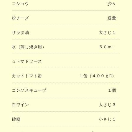
コショウ
少々
粉チーズ
適量
サラダ油
大さじ１
水（蒸し焼き用）
５０ｍｌ
☆トマトソース
カットトマト缶
１缶（４００ｇ）
コンソメキューブ
１個
白ワイン
大さじ３
砂糖
小さじ１