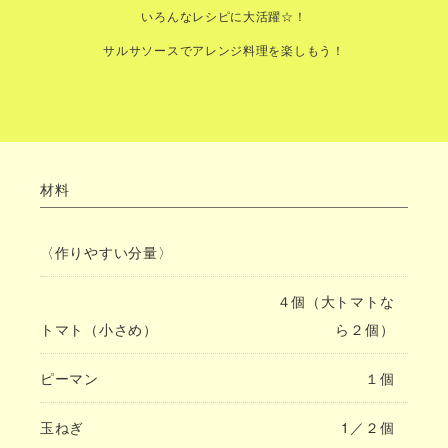
いろんなレシピに大活躍☆！
サルサソースでアレンジ料理を楽しもう！
材料
〈作りやすい分量〉
４個（大トマトな
トマト（小さめ）
ら２個）
ピーマン
１個
玉ねぎ
1／２個