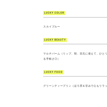
LUCKY COLOR
スカイブルー
LUCKY BEAUTY
マルチバーム（リップ、頬、目元に使えて、ひと
る手軽さ◎）
LUCKY FOOD
グリーンティープリン（ほろ苦＆甘みで心もリラ