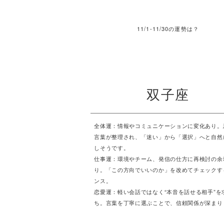
11/1-11/30の運勢は？
双子座
全体運：情報やコミュニケーションに変化あり。
言葉が整理され、「迷い」から「選択」へと自然
しそうです。
仕事運：環境やチーム、発信の仕方に再検討の余
り。「この方向でいいのか」を改めてチェックす
ンス。
恋愛運：軽い会話ではなく“本音を話せる相手”を
ち。言葉を丁寧に選ぶことで、信頼関係が深まり