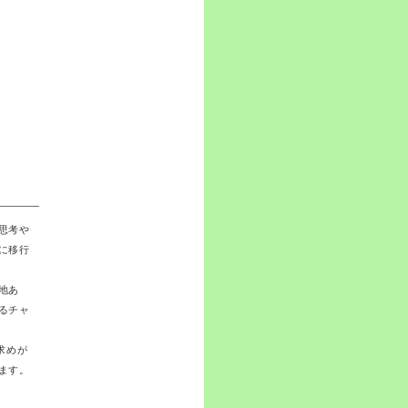
思考や
に移行
地あ
るチャ
求めが
ます。