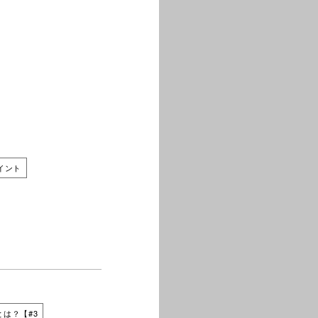
イント
は？【#3