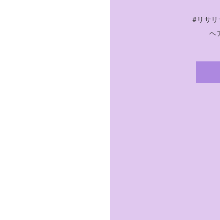
#リサリ
ヘア