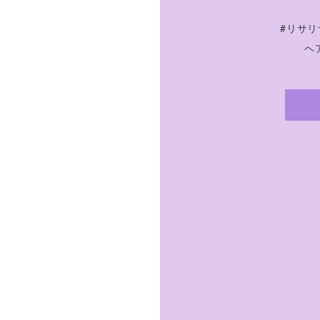
#リサリ
ヘア