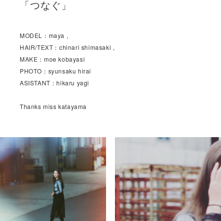
「つなぐ」
MODEL：maya ,
HAIR/TEXT：chinari shimasaki ,
MAKE：moe kobayasi
PHOTO：syunsaku hirai
ASISTANT：hikaru yagi
Thanks miss katayama