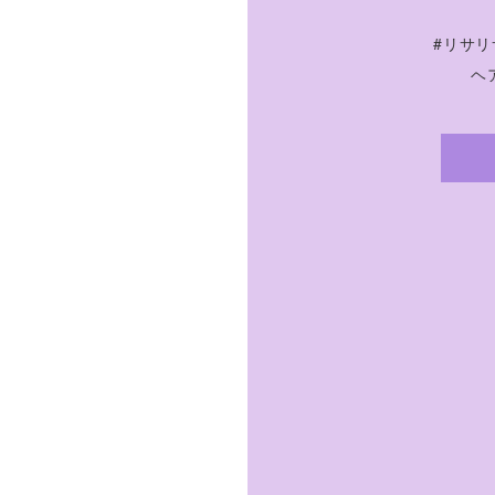
#リサリ
ヘア