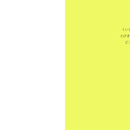
くい
とび
ど