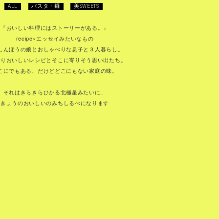
ALL
パスタ・麺
美SWEETS
『おいしい料理にはストーリーがある。』
recipe×エッセイみたいなもの
しんぼうの娘とおしゃべりな息子と３人暮らし。
きりおいしいレシピとそこに寄りそう思い出たち。
こにでもある、だけどどこにもない家庭の味。
それはきらきらひかる北極星みたいに、
きょうのおいしいのみちしるべになります